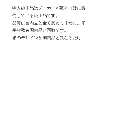
輸入純正品はメーカーが海外向けに販
売している純正品です。
品質は国内品と全く変わりません。印
字枚数も国内品と同数です。
箱のデザインが国内品と異なるだけ
で、国内品よりお安くお買い求めいた
だけます。
当社は適格請求書発行事業者であり、
適格請求書と適格簡易請求書の発行が
可能です。
商品情報
適合機種：MF447dw、LBP224、
返品・返金ポリシー
LBP221
印字枚数：約10,000枚×2
■お客様都合による返金
※SO ／ IEC 19752に基づ
商品の配送について
お客様都合による返金、返品は受け付