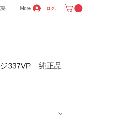
概要
More
ログイン
ジ337VP 純正品