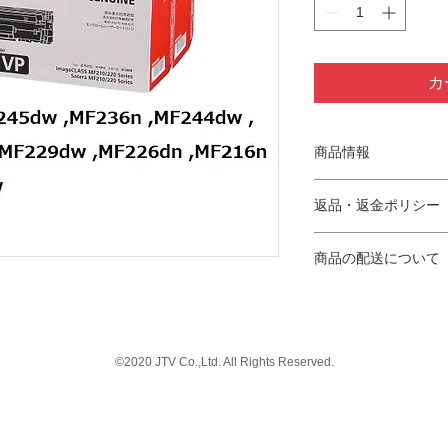
カ
商品情報
適合機種：SateraMF24
返品・返金ポリシー
,MF244dw ,MF242d
,MF216n ,MF224dw
■お客様都合による
印字枚数：約2,400枚
商品の配送について
お客様都合による返
※SO ／ IEC 
■商品等の不具合に
面連続印刷した場合
沖縄県、離島を除き
当店では商品等の不
途送料2,530円申し
せん。
不具合品は商品交換
配送会社はヤマト運
©2020 JTV Co.,Ltd. All Rights Reserved.
但し同一商品の手配
のいずれかとなりま
きない場合のみ返金
時間指定は以下の時
対応可能期間
福山通運：午前中/12時
商品到着後7日以内
時/18時～20時