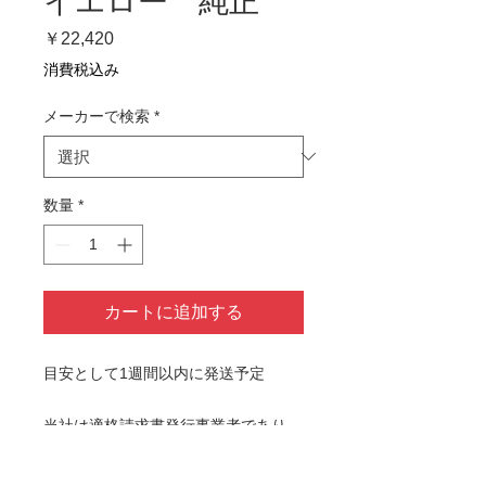
イエロー 純正
価
￥22,420
格
消費税込み
メーカーで検索
*
数量
*
カートに追加する
目安として1週間以内に発送予定
当社は適格請求書発行事業者であり、
適格請求書と適格簡易請求書の発行が
可能です。