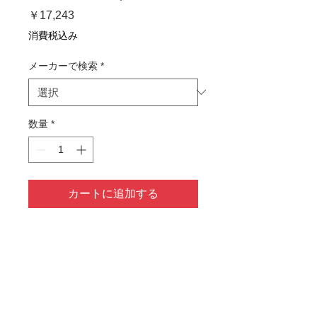
価
￥17,243
格
消費税込み
メーカーで検索
*
数量
*
カートに追加する
1～3営業日以内に発送予定
商品情報
適合機種：P C301, P C301SF
返品・返金ポリシー