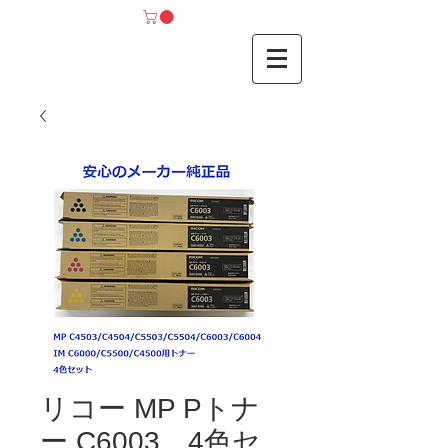
リコー MP Pトナ
ー C6003 4色セ