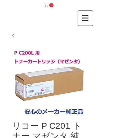
リコー P C201 ト
ナー マゼンタ 純