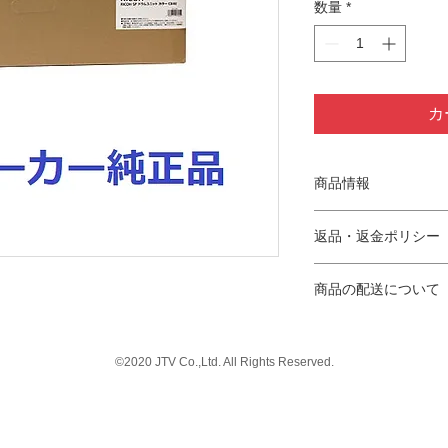
数量
*
カ
商品情報
適合機種：RICOH SP 
返品・返金ポリシー
印字枚数：約60,000
※SO ／ IEC 19
■お客様都合による
した場合の平均値。
商品の配送について
お客様都合による返
■商品等の不具合に
沖縄県、離島を除き
当店では商品等の不
途送料2,530円申し
せん。
©2020 JTV Co.,Ltd. All Rights Reserved.
不具合品は商品交換
配送会社はヤマト運
但し同一商品の手配
のいずれかとなりま
きない場合のみ返金
時間指定は以下の時
対応可能期間