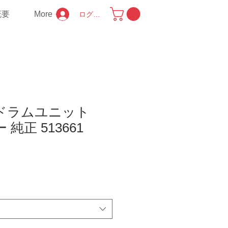
概要
More
ログイン
Pドラムユニット
 純正 513661