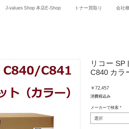
J-values Shop 本店E-Shop
トナー買取り
会社
リコー S
C840 カラー
価
￥72,457
格
消費税込み
メーカーで検索
*
選択