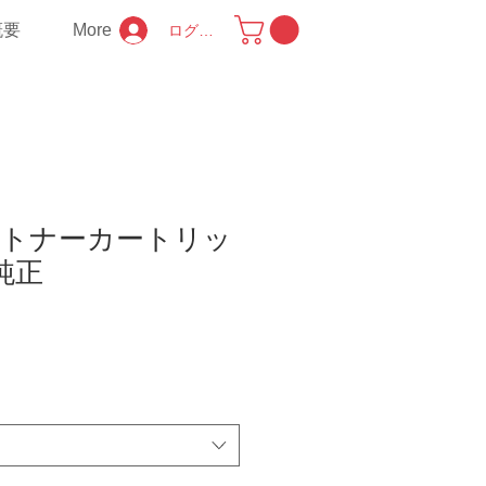
概要
More
ログイン
C1 トナーカートリッ
純正