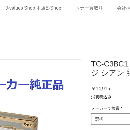
J-values Shop 本店E-Shop
トナー買取り
会社
TC-C3B
ジ シアン 
価
￥14,915
格
消費税込み
メーカーで検索
*
選択