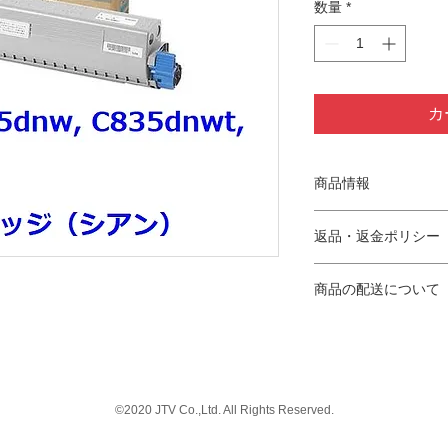
数量
*
カ
商品情報
適合機種：C824dn, C8
返品・返金ポリシー
印字枚数：約5,000枚
■お客様都合による
商品の配送について
お客様都合による返
■商品等の不具合に
沖縄県、離島を除き
当店では商品等の不
途送料2,530円申し
せん。
不具合品は商品交換
配送会社はヤマト運
但し同一商品の手配
のいずれかとなりま
©2020 JTV Co.,Ltd. All Rights Reserved.
きない場合のみ返金
時間指定は以下の時
対応可能期間