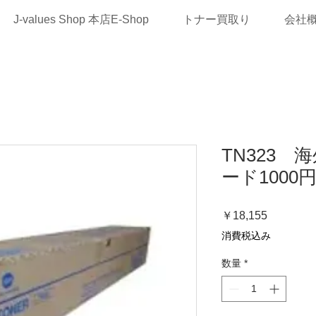
J-values Shop 本店E-Shop
トナー買取り
会社
TN323 
ード1000
価
￥18,155
格
消費税込み
数量
*