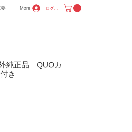
概要
More
ログイン
海外純正品 QUOカ
円付き