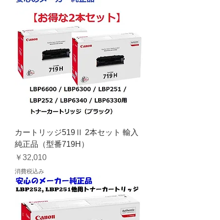
カートリッジ519Ⅱ 2本セット 輸入
純正品（型番719H）
価格
￥32,010
消費税込み