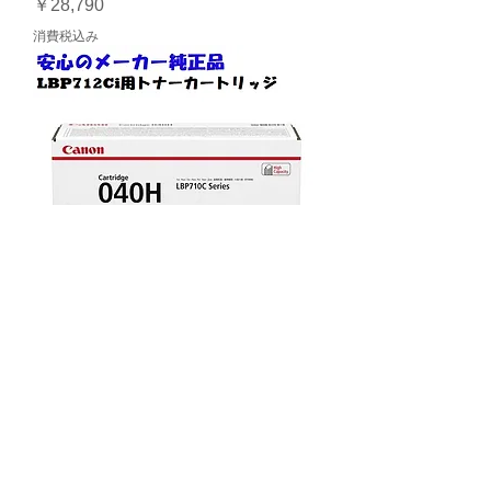
価格
￥28,790
消費税込み
カートリッジ040H ブラック 純
正品 QUOカード1000円付き
価格
￥31,702
消費税込み