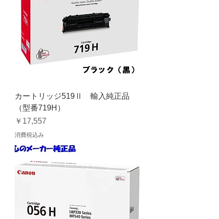
カートリッジ519Ⅱ 輸入純正品
（型番719H）
価格
￥17,557
消費税込み